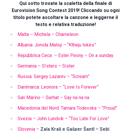
Qui sotto trovate la scaletta della finale di
Eurovision Song Contest 2019! Cliccando su ogni
titolo potete ascoltare la canzone e leggerne il
testo e relativa traduzione!
Malta – Michela – Chameleon
Albania: Jonida Maliqi – “Ktheju tokës”
Repubblica Ceca – Ester Peony – On a sunday
Germania – S!sters – Sister
Russia: Sergey Lazarev – “Scream”
Danimarca: Leonora – “Love Is Forever”
San Marino – Serhat – Say na na na
Macedonia del Nord: Tamara Todevska – “Proud”
Svezia – John Lundvik – “Too Late For Love”
Slovenia –
Zala Kralj e Gašper Šantl – Sebi