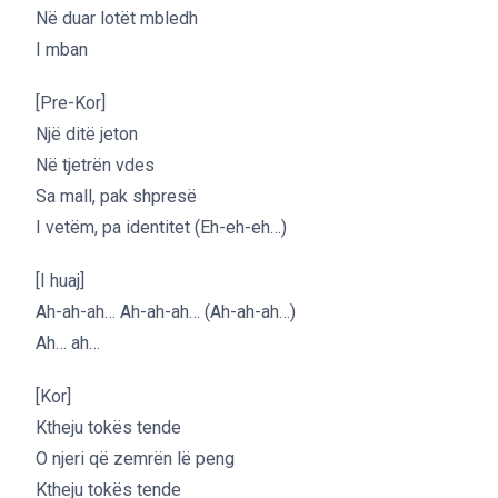
Në duar lotët mbledh
I mban
[Pre-Kor]
Një ditë jeton
Në tjetrën vdes
Sa mall, pak shpresë
I vetëm, pa identitet (Eh-eh-eh…)
[I huaj]
Ah-ah-ah… Ah-ah-ah… (Ah-ah-ah…)
Ah… ah…
[Kor]
Ktheju tokës tende
O njeri që zemrën lë peng
Ktheju tokës tende