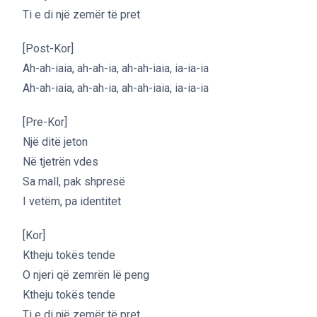
Ti e di një zemër të pret
[Post-Kor]
Ah-ah-iaia, ah-ah-ia, ah-ah-iaia, ia-ia-ia
Ah-ah-iaia, ah-ah-ia, ah-ah-iaia, ia-ia-ia
[Pre-Kor]
Një ditë jeton
Në tjetrën vdes
Sa mall, pak shpresë
I vetëm, pa identitet
[Kor]
Ktheju tokës tende
O njeri që zemrën lë peng
Ktheju tokës tende
Ti e di një zemër të pret