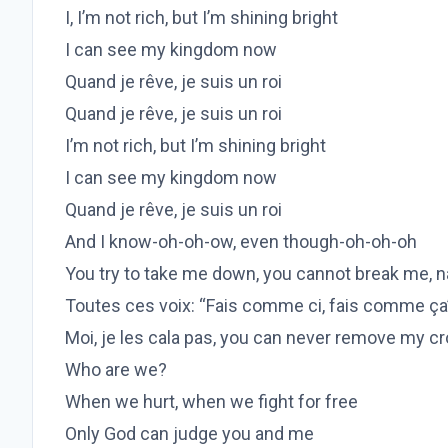
I, I’m not rich, but I’m shining bright
I can see my kingdom now
Quand je rêve, je suis un roi
Quand je rêve, je suis un roi
I’m not rich, but I’m shining bright
I can see my kingdom now
Quand je rêve, je suis un roi
And I know-oh-oh-ow, even though-oh-oh-oh
You try to take me down, you cannot break me, n
Toutes ces voix: “Fais comme ci, fais comme ça
Moi, je les cala pas, you can never remove my c
Who are we?
When we hurt, when we fight for free
Only God can judge you and me