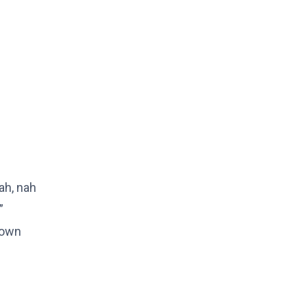
ah, nah
”
rown