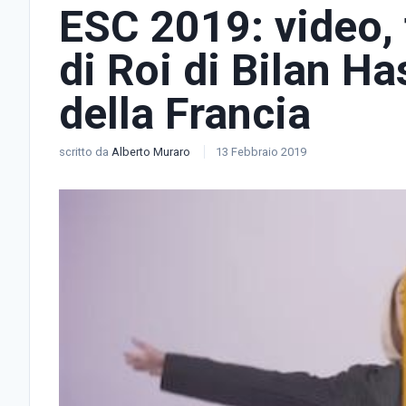
ESC 2019: video, 
di Roi di Bilan H
della Francia
scritto da
Alberto Muraro
13 Febbraio 2019