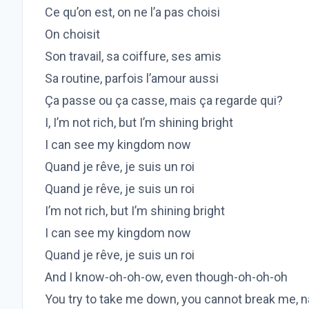
Ce qu’on est, on ne l’a pas choisi
On choisit
Son travail, sa coiffure, ses amis
Sa routine, parfois l’amour aussi
Ça passe ou ça casse, mais ça regarde qui?
I, I’m not rich, but I’m shining bright
I can see my kingdom now
Quand je rêve, je suis un roi
Quand je rêve, je suis un roi
I’m not rich, but I’m shining bright
I can see my kingdom now
Quand je rêve, je suis un roi
And I know-oh-oh-ow, even though-oh-oh-oh
You try to take me down, you cannot break me, n