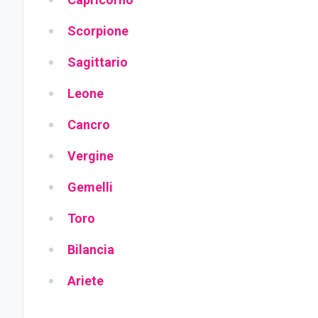
Scorpione
Sagittario
Leone
C
ancro
Vergine
Gemelli
Tor
o
Bilancia
Ariet
e