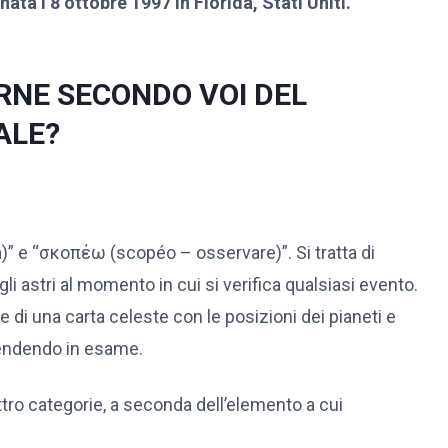
ata l’8 ottobre 1997 In Florida, Stati Uniti.
RNE SECONDO VOI DEL
ALE?
)” e “σκοπέω (scopéo – osservare)”. Si tratta di
li astri al momento in cui si verifica qualsiasi evento.
 di una carta celeste con le posizioni dei pianeti e
rendendo in esame.
ttro categorie, a seconda dell’elemento a cui