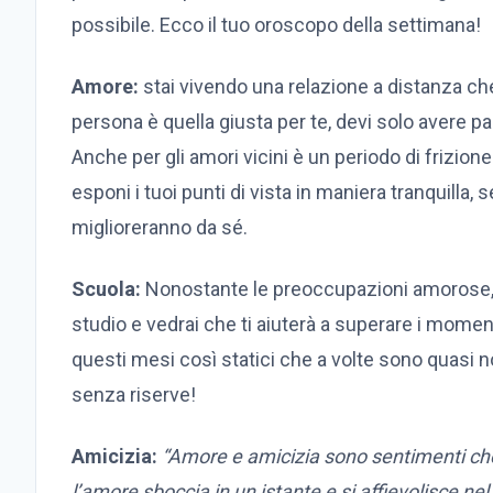
possibile. Ecco il tuo oroscopo della settimana!
Amore:
stai vivendo una relazione a distanza che
persona è quella giusta per te, devi solo avere p
Anche per gli amori vicini è un periodo di frizio
esponi i tuoi punti di vista in maniera tranquilla, 
miglioreranno da sé.
Scuola:
Nonostante le preoccupazioni amorose, 
studio e vedrai che ti aiuterà a superare i momenti 
questi mesi così statici che a volte sono quasi no
senza riserve!
Amicizia:
“Amore e amicizia sono sentimenti che
l’amore sboccia in un istante e si affievolisce ne