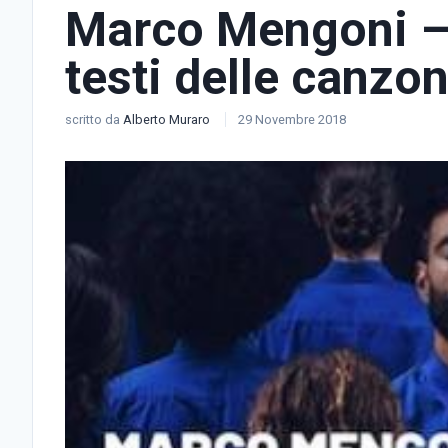
Marco Mengoni – At
testi delle canzon
scritto da
Alberto Muraro
29 Novembre 2018