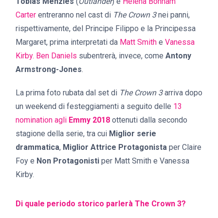
Tobias Menzies
(
Outlander
) e
Helena Bonham
Carter
entreranno nel cast di
The
Crown 3
nei panni,
rispettivamente, del Principe Filippo e la Principessa
Margaret, prima interpretati da
Matt Smith
e
Vanessa
Kirby.
Ben Daniels
subentrerà, invece, come
Antony
Armstrong-Jones
.
La prima foto rubata dal set di
The Crown 3
arriva dopo
un weekend di festeggiamenti a seguito delle
13
nomination agli
Emmy 2018
ottenuti dalla secondo
stagione della serie, tra cui
Miglior serie
drammatica
,
Miglior Attrice Protagonista
per Claire
Foy e
Non Protagonisti
per Matt Smith e Vanessa
Kirby.
Di quale periodo storico parlerà The Crown 3?