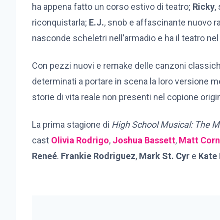
ha appena fatto un corso estivo di teatro;
Ricky
,
riconquistarla;
E.J.
, snob e affascinante nuovo ra
nasconde scheletri nell’armadio e ha il teatro ne
Con pezzi nuovi e remake delle canzoni classiche
determinati a portare in scena la loro versione m
storie di vita reale non presenti nel copione origi
La prima stagione di
High School Musical: The Mu
cast
Olivia Rodrigo
,
Joshua Bassett
,
Matt Corn
Reneé
.
Frankie Rodriguez
,
Mark St. Cyr
e
Kate