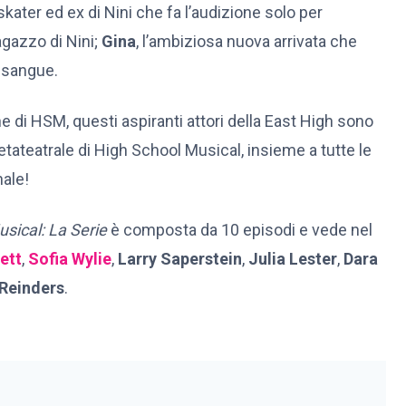
 skater ed ex di Nini che fa l’audizione solo per
gazzo di Nini;
Gina
, l’ambiziosa nuova arrivata che
l sangue.
 di HSM, questi aspiranti attori della East High sono
etateatrale di High School Musical, insieme a tutte le
nale!
sical: La Serie
è composta da 10 episodi e vede nel
ett
,
Sofia Wylie
,
Larry Saperstein
,
Julia Lester
,
Dara
 Reinders
.