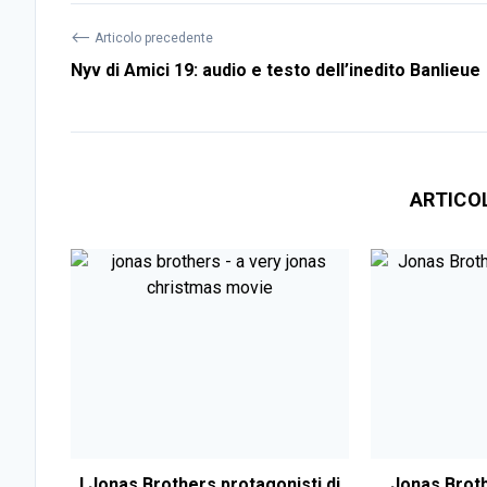
⟵
Articolo precedente
Nyv di Amici 19: audio e testo dell’inedito Banlieue
ARTICO
I Jonas Brothers protagonisti di
Jonas Broth