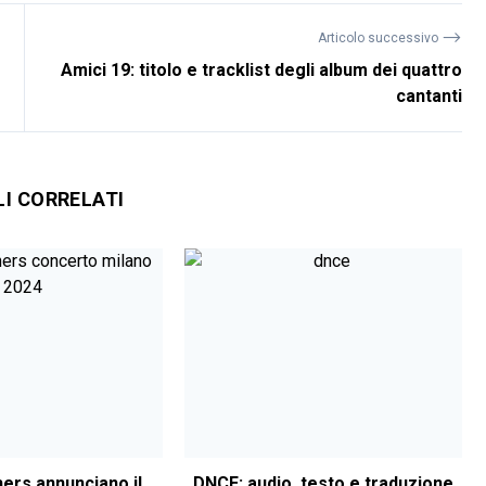
⟶
Articolo successivo
Amici 19: titolo e tracklist degli album dei quattro
cantanti
LI CORRELATI
ers annunciano il
DNCE: audio, testo e traduzione