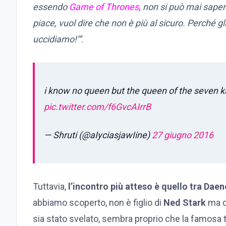
essendo
Game of Thrones
, non si può mai sape
piace, vuol dire che non è più al sicuro. Perché gli
uccidiamo!’”
.
i know no queen but the queen of the seven
pic.twitter.com/f6GvcAIrrB
— Shruti (@aIyciasjawIine)
27 giugno 2016
Tuttavia,
l’incontro più atteso è quello tra Dae
abbiamo scoperto, non è figlio di
Ned Stark
ma d
sia stato svelato, sembra proprio che la famosa t