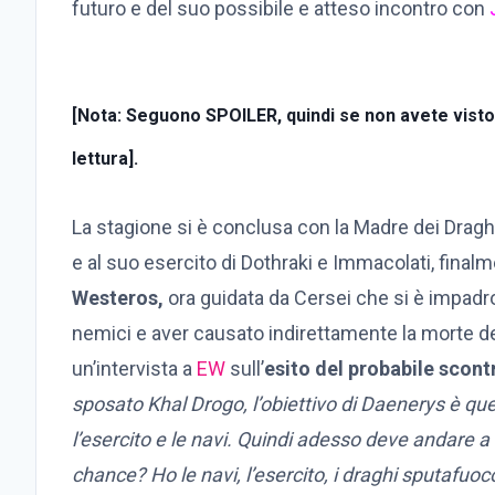
futuro e del suo possibile e atteso incontro con
[Nota: S
eguono SPOILER
, quindi se non avete vist
lettura].
La stagione si è conclusa con la Madre dei Draghi
e al suo esercito di Dothraki e Immacolati, fina
Westeros,
ora guidata da Cersei che si è impadro
nemici e aver causato indirettamente la morte d
un’intervista a
EW
sull’
esito del probabile scont
sposato Khal Drogo, l’obiettivo di Daenerys è quel
l’esercito e le navi. Quindi adesso deve andare a
chance? Ho le navi, l’esercito, i draghi sputaf