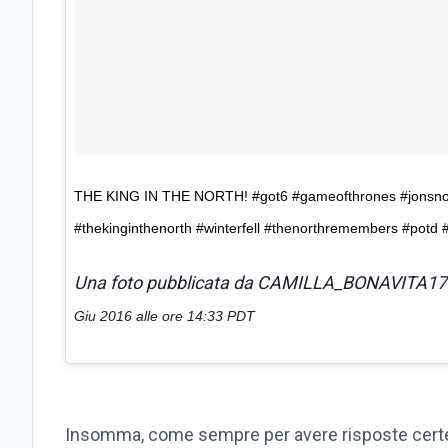
THE KING IN THE NORTH! #got6 #gameofthrones #jonsnow
#thekinginthenorth #winterfell #thenorthremembers #potd #
Una foto pubblicata da CAMILLA_BONAVITA17 (
Giu 2016 alle ore 14:33 PDT
Insomma, come sempre per avere risposte certe d