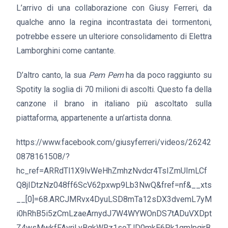
L’arrivo di una collaborazione con Giusy Ferreri, da
qualche anno la regina incontrastata dei tormentoni,
potrebbe essere un ulteriore consolidamento di Elettra
Lamborghini come cantante.
D’altro canto, la sua
Pem Pem
ha da poco raggiunto su
Spotity la soglia di 70 milioni di ascolti. Questo fa della
canzone il brano in italiano più ascoltato sulla
piattaforma, appartenente a un’artista donna.
https://www.facebook.com/giusyferreri/videos/26242
0878161508/?
hc_ref=ARRdTl1X9lvWeHhZmhzNvdcr4TsIZmUImLCf
Q8jIDtzNz048ff6ScV62pxwp9Lb3NwQ&fref=nf&__xts
__[0]=68.ARCJMRvx4DyuLSD8mTa12sDX3dvemL7yM
i0hRhB5i5zCmLzaeArnydJ7W4WYWOnDS7tADuVXDpt
Z4wsMwkfFAyrjLyBqkWRz1soTJD0mkE6Pk1gmlpqjrB