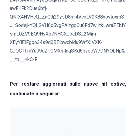
awF1Fk2Due6bfj-
QNIX4HVHcQ_ZnG9j29ysD8nli4VcnLV0K88yovtoxmS
J1SodejkYQLSVH6o5vgPAiYgdCu6Fd7w1tkLwraZEbiY
sm_0ZV9BQ9HyXb7NHGX_oaDS_2Mim-
XEyYlEIFgqo34s9d0BElbwcbldu9WfXIVXK-
C_QCTFmYuJ9dZTCMXmlnqSKd6bvqeW7DNYObNp&
__tn__=kC-R
Per restare aggiornati sulle nuove hit estive,
continuate a seguirci!