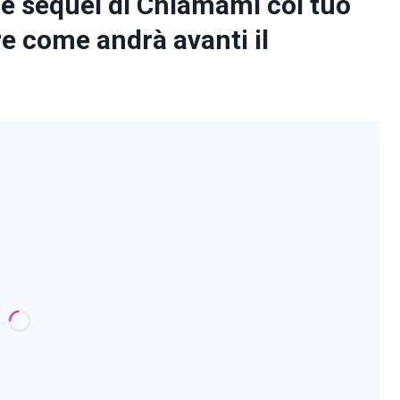
le sequel di Chiamami col tuo
re come andrà avanti il