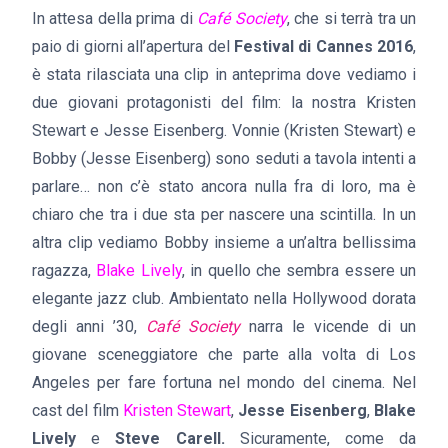
In attesa della prima di
Café Society
, che si terrà tra un
paio di giorni all’apertura del
Festival di Cannes 2016
,
è stata rilasciata una clip in anteprima dove vediamo i
due giovani protagonisti del film: la nostra Kristen
Stewart e Jesse Eisenberg. Vonnie (Kristen Stewart) e
Bobby (Jesse Eisenberg) sono seduti a tavola intenti a
parlare… non c’è stato ancora nulla fra di loro, ma è
chiaro che tra i due sta per nascere una scintilla. In un
altra clip vediamo Bobby insieme a un’altra bellissima
ragazza,
Blake Lively
, in quello che sembra essere un
elegante jazz club. Ambientato nella Hollywood dorata
degli anni ’30,
Café Society
narra le vicende di un
giovane sceneggiatore che parte alla volta di Los
Angeles per fare fortuna nel mondo del cinema. Nel
cast del film
Kristen Stewart
,
Jesse Eisenberg
,
Blake
Lively
e
Steve Carell.
Sicuramente, come da