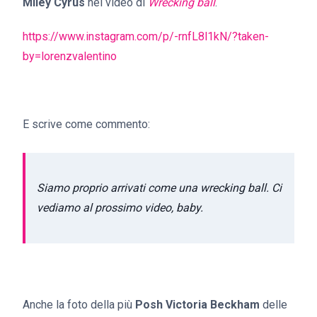
Miley
Cyrus
nel video di
Wrecking
ball
.
https://www.instagram.com/p/-rnfL8l1kN/?taken-
by=lorenzvalentino
E scrive come commento:
Siamo proprio arrivati come una wrecking ball. Ci
vediamo al prossimo video, baby.
Anche la foto della più
Posh
Victoria Beckham
delle