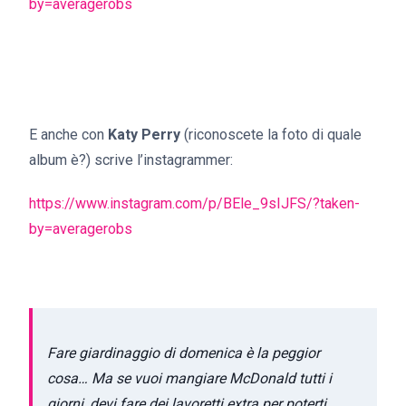
by=averagerobs
E anche con
Katy Perry
(riconoscete la foto di quale
album è?) scrive l’instagrammer:
https://www.instagram.com/p/BEle_9sIJFS/?taken-
by=averagerobs
Fare giardinaggio di domenica è la peggior
cosa… Ma se vuoi mangiare McDonald tutti i
giorni, devi fare dei lavoretti extra per poterti