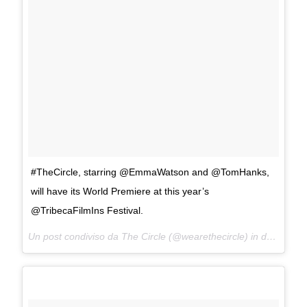
#TheCircle, starring @EmmaWatson and @TomHanks,
will have its World Premiere at this year’s
@TribecaFilmIns Festival.
Un post condiviso da The Circle (@wearethecircle) in data:
10 M