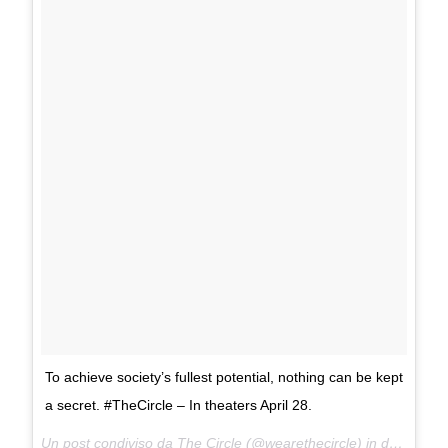
To achieve society’s fullest potential, nothing can be kept
a secret. #TheCircle – In theaters April 28.
Un post condiviso da The Circle (@wearethecircle) in data:
9 Ma