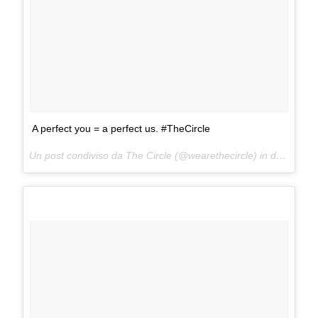
A perfect you = a perfect us. #TheCircle
Un post condiviso da The Circle (@wearethecircle) in data:
3 Ge