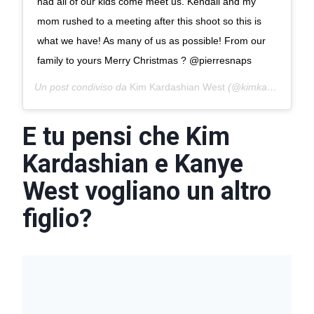
had all of our kids come meet us. Kendall and my
mom rushed to a meeting after this shoot so this is
what we have! As many of us as possible! From our
family to yours Merry Christmas ? @pierresnaps
Un post condiviso da
Kim Kardashian West
(@kimkardashian) in data:
E tu pensi che Kim
Kardashian e Kanye
West vogliano un altro
figlio?