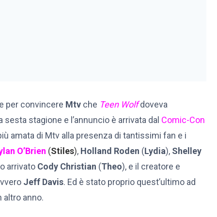
ne per convincere
Mtv
che
Teen Wolf
doveva
la sesta stagione e l’annuncio è arrivata dal
Comic-Con
v più amata di Mtv alla presenza di tantissimi fan e i
ylan O’Brien
(
Stiles
)
,
Holland Roden
(
Lydia
),
Shelley
vo arrivato
Cody Christian
(
Theo
), e il creatore e
ovvero
Jeff Davis
. Ed è stato proprio quest’ultimo ad
 altro anno.