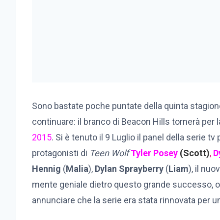
Sono bastate poche puntate della quinta stagio
continuare: il branco di Beacon Hills tornerà per 
2015
. Si è tenuto il 9 Luglio il panel della serie t
protagonisti di
Teen Wolf
Tyler Posey
(Scott)
,
D
Hennig
(
Malia
),
Dylan Sprayberry
(
Liam
), il nuo
mente geniale dietro questo grande successo, 
annunciare che la serie era stata rinnovata per un