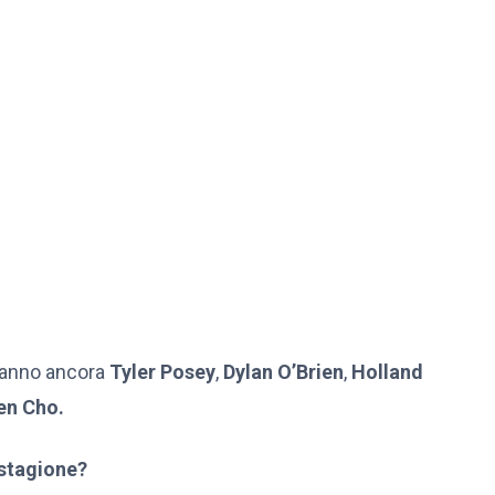
ranno ancora
Tyler Posey
,
Dylan O’Brien
,
Holland
en Cho.
 stagione?