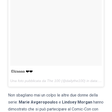
Elizaaaa ❤️❤️
Una foto pubblicata da The 100 (@dailythe100) in data:
22 Lug 
Non sbagliano mai un colpo le altre due donne della
serie:
Marie Avgeropoulos
e
Lindsey Morgan
hanno
dimostrato che si può partecipare al Comic-Con con