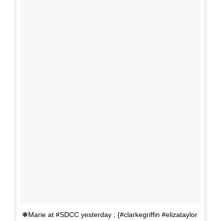
❃Marie at #SDCC yesterday ; {#clarkegriffin #elizataylor