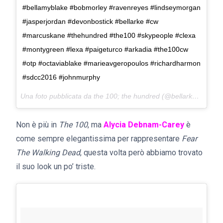
#bellamyblake #bobmorley #ravenreyes #lindseymorgan
#jasperjordan #devonbostick #bellarke #cw
#marcuskane #thehundred #the100 #skypeople #clexa
#montygreen #lexa #paigeturco #arkadia #the100cw
#otp #octaviablake #marieavgeropoulos #richardharmon
#sdcc2016 #johnmurphy
Una foto pubblicata da the 100; the hundred (@bellarkecw) in data:
Non è più in
The 100
, ma
Alycia Debnam-Carey
è
come sempre elegantissima per rappresentare
Fear
The Walking Dead
, questa volta però abbiamo trovato
il suo look un po’ triste.