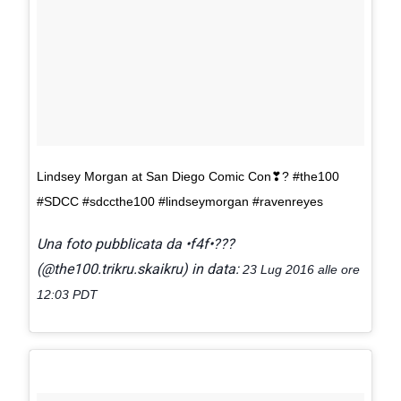
Lindsey Morgan at San Diego Comic Con❣? #the100
#SDCC #sdccthe100 #lindseymorgan #ravenreyes
Una foto pubblicata da •f4f•???
(@the100.trikru.skaikru) in data:
23 Lug 2016 alle ore
12:03 PDT