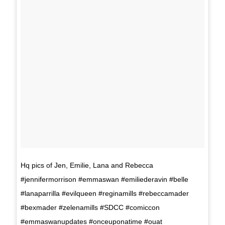
Hq pics of Jen, Emilie, Lana and Rebecca
#jennifermorrison #emmaswan #emiliederavin #belle
#lanaparrilla #evilqueen #reginamills #rebeccamader
#bexmader #zelenamills #SDCC #comiccon
#emmaswanupdates #onceuponatime #ouat