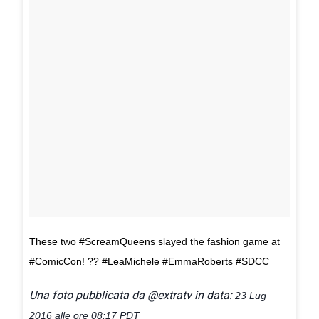
These two #ScreamQueens slayed the fashion game at
#ComicCon! ?? #LeaMichele #EmmaRoberts #SDCC
Una foto pubblicata da @extratv in data:
23 Lug
2016 alle ore 08:17 PDT