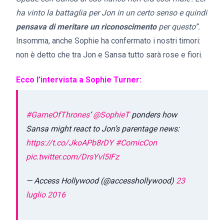
ha vinto la battaglia per Jon in un certo senso e quindi
pensava di meritare un riconoscimento
per questo”.
Insomma, anche Sophie ha confermato i nostri timori:
non è detto che tra Jon e Sansa tutto sarà rose e fiori.
Ecco l’intervista a Sophie Turner:
#GameOfThrones
‘
@SophieT
ponders how
Sansa might react to Jon’s parentage news:
https://t.co/JkoAPb8rDY
#ComicCon
pic.twitter.com/DrsYvl5IFz
— Access Hollywood (@accesshollywood)
23
luglio 2016