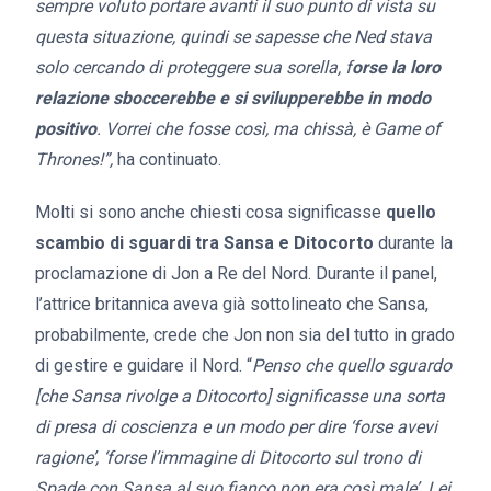
sempre voluto portare avanti il suo punto di vista su
questa situazione, quindi se sapesse che Ned stava
solo cercando di proteggere sua sorella, f
orse la loro
relazione sboccerebbe e si svilupperebbe in modo
positivo
. Vorrei che fosse così, ma chissà, è Game of
Thrones!”,
ha continuato.
Molti si sono anche chiesti cosa significasse
quello
scambio di sguardi tra Sansa e Ditocorto
durante la
proclamazione di Jon a Re del Nord. Durante il panel,
l’attrice britannica aveva già sottolineato che Sansa,
probabilmente, crede che Jon non sia del tutto in grado
di gestire e guidare il Nord. “
Penso che quello sguardo
[che Sansa rivolge a Ditocorto] significasse una sorta
di presa di coscienza e un modo per dire ‘forse avevi
ragione’, ‘forse l’immagine di Ditocorto sul trono di
Spade con Sansa al suo fianco non era così male’. Lei