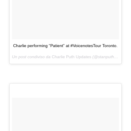
Charlie performing “Patient” at #VoicenotesTour Toronto.
Un post condiviso da
Charlie Puth Updates
(@stanputh) in data: