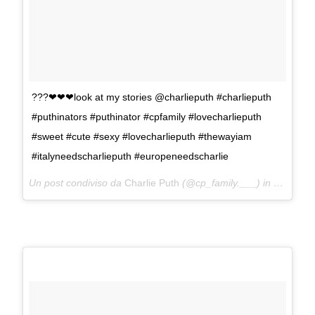
???❤❤❤look at my stories @charlieputh #charlieputh
#puthinators #puthinator #cpfamily #lovecharlieputh
#sweet #cute #sexy #lovecharlieputh #thewayiam
#italyneedscharlieputh #europeneedscharlie
Un post condiviso da
Charlie Puth
(@cp_family.___) in data:
Lug