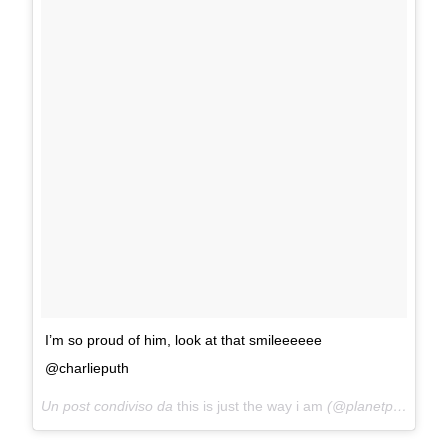
I’m so proud of him, look at that smileeeeee
@charlieputh
Un post condiviso da
this is just the way i am
(@planetputh) in data: