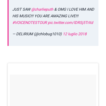
JUST SAW
@charlieputh
& OMG I LOVE HIM AND
HIS MUSIC!!! YOU ARE AMAZING LIVE!!!
#VOICENOTESTOUR
pic.twitter.com/lDRSj5TrXd
— DELIRIUM (@chlobug1010)
12 luglio 2018