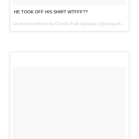
HE TOOK OFF HIS SHIRT WTFFF??
Un post condiviso da
Charlie Puth Updates
(@stanputh) in data: