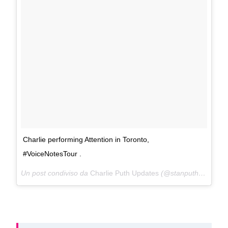
Charlie performing Attention in Toronto,
#VoiceNotesTour .
Un post condiviso da
Charlie Puth Updates
(@stanputh) in data: