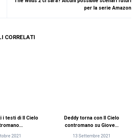
The Wilds 2 ci sarà? Alcuni possibile scenari futuri
per la serie Amazon
LI CORRELATI
 i testi di Il Cielo
Deddy torna con Il Cielo
tromano...
contromano su Giove...
ttobre 2021
13 Settembre 2021