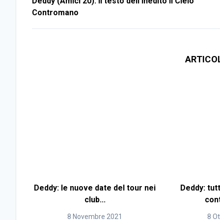
Deddy (Amici 20): il testo dell’inedito Il Cielo
Contromano
ARTICO
Deddy: le nuove date del tour nei
Deddy: tutti
club...
con
8 Novembre 2021
8 O