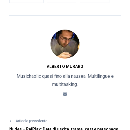
ALBERTO MURARO
Musichaolic quasi fino alla nausea. Multilingue e
multitasking.
⟵
Articolo precedente
Nudes – RaiPlay: Data di uscita, trama, cast e personaggi