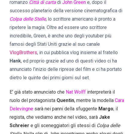
romanzo
Città di carta
di
John Green
e, dopo il
successo planetario della versione cinematografica di
Colpa delle Stelle
, lo scrittore americano è pronto a
ripetere la magia. Oltre ad essere uno scrittore
incredibile, Green, è anche uno degli youtuber più
famosi degli Stati Uniti grazie al suo canale
VlogBrothers
, in cui pubblica vlog insieme al fratello
Hank
, ed proprio grazie ad uno di questi video ci ha
annunciato l’inizio delle riprese del film e ci ha portato
dietro le quinte dei primi giorni sul set.
E’ già stato annunciato che
Nat Wolff
interpreterà il
ruolo del protagonista
Quentin
, mentre la modella
Cara
Delevingne
sarà nei panni della sfuggente
Margo
; il
regista, che vediamo anche nel video, sarà
Jake
Schreier
e gli sceneggiatori gli stessi di
Colpa delle
Stelle
. Nella clip di John incontriamo anche alcuni degli