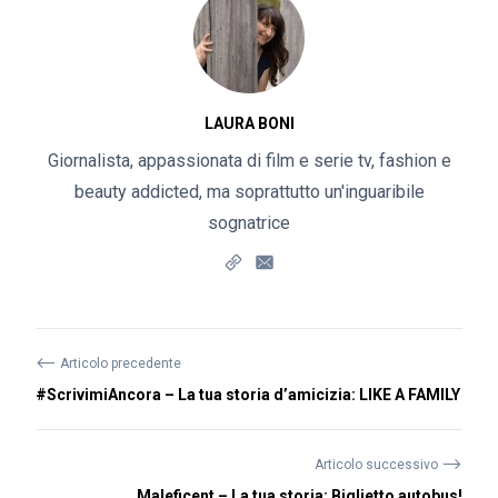
LAURA BONI
Giornalista, appassionata di film e serie tv, fashion e
beauty addicted, ma soprattutto un'inguaribile
sognatrice
⟵
Articolo precedente
#ScrivimiAncora – La tua storia d’amicizia: LIKE A FAMILY
⟶
Articolo successivo
Maleficent – La tua storia: Biglietto autobus!