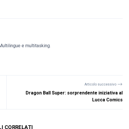
ultilingue e multitasking.
⟶
Articolo successivo
Dragon Ball Super: sorprendente iniziativa al
Lucca Comics
LI CORRELATI