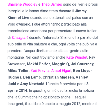
Shailene Woodley
e
Theo James
sono dei veri e propri
Intrepidi e lo hanno dimostrato durante il
Jimmy
Kimmel Live
quando sono atterrati sul palco con un
Volo d’Angelo. I due attori hanno partecipato alla
trasmissione americana per presentare il nuovo trailer
di
Divergent
; durante l’intervista Shailene ha parlato del
suo stile di vita salutare e che, ogni volta che può, va a
prendere l’acqua direttamente alla sorgente sulle
montagne. Nel cast troviamo anche
Kate Winslet
, Ray
Stevenson,
Mekhi Phifer
,
Maggie Q, Jai Courtney,
Miles Teller
,
Zoë Kravitz
,
Ansel Elgort
,
Ben Lloyd-
Hughes, Ben Lamb, Christian Madsen, Ashley
Judd
e
Amy Newbold
. L’uscita è prevista per il
3
aprile 2014
. In questi giorni è uscita anche la notizia
che la Summit che ha opzionato anche il sequel,
Insurgent, il cui libro è uscito a maggio 2012, mentre il