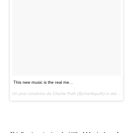
This new music is the real me…
Un post condiviso da Charlie Puth (@charlieputh) in data:
21 Apr