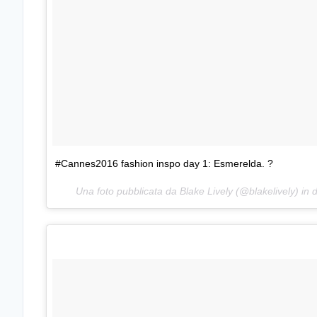
#Cannes2016 fashion inspo day 1: Esmerelda. ?
Una foto pubblicata da Blake Lively (@blakelively) in 