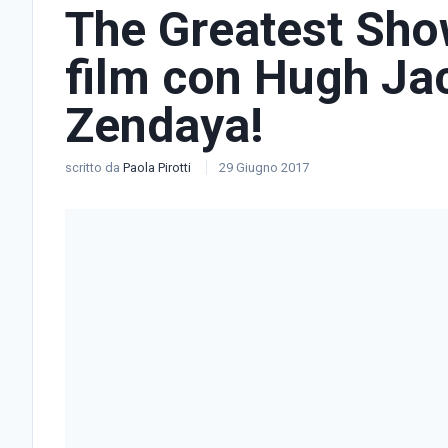
The Greatest Show
film con Hugh Ja
Zendaya!
scritto da
Paola Pirotti
29 Giugno 2017