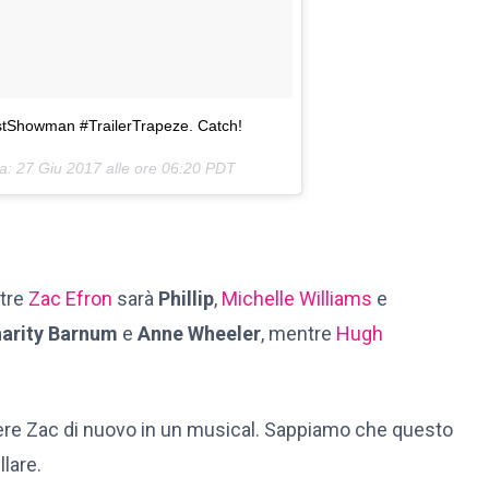
tShowman #TrailerTrapeze. Catch!
ta:
27 Giu 2017 alle ore 06:20 PDT
ntre
Zac Efron
sarà
Phillip
,
Michelle Williams
e
arity Barnum
e
Anne Wheeler
, mentre
Hugh
edere Zac di nuovo in un musical. Sappiamo che questo
llare.