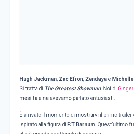
Hugh Jackman
,
Zac Efron
,
Zendaya
e
Michelle
Si tratta di
The Greatest Showman
. Noi di
Ginger
mesi fa e ne avevamo parlato entusiasti.
È arrivato il momento di mostrarvi il primo traile
ispirato alla figura di
P.T Barnum
. Quest’ultimo f
al più grande spettacolo di sempre.