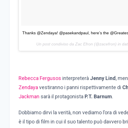
Thanks @Zendaya! @pasekandpaul, here’s the @Greates
Un post condiviso da Zac Efron (@zacefron) in da
Rebecca Fergusos
interpreterà
Jenny Lind
, me
Zendaya
vestiranno i panni rispettivamente di
Ch
Jackman
sarà il protagonista
P.T. Barnum
.
Dobbiamo dirvi la verità, non vediamo l’ora di v
è il tipo di film in cui il suo talento può davvero bri