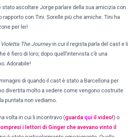
 stato ascoltare Jorge parlare della sua amicizia con
rapporto con Tini. Sorelle più che amiche. Tini ha
one per lei!
Violetta The Journey
in cui il regista parla del cast e li
e è fiero di loro; dopo quell’intervista c’è una
no. Adorabile!
mmagini di quando il cast è stato a Barcellona per
ono divertita molto a vedere come vengono costruite
ella puntata non vediamo.
 volta in cui li incontravo (
guarda
qui
il video!
) o
ompresi i lettori di Ginger che avevano vinto il
ano è stato particolarmente emozionante. Quella