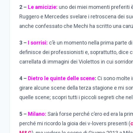
2 –
Le amicizie:
uno dei miei momenti preferiti è
Ruggero e Mercedes svelare i retroscena dei suo 
anche confessato che Mechi ha scritto una canz
3 –
I sorrisi:
c’è un momento nella prima parte di
definisce dei professionisti e, soprattutto, dice ch
carrellata di immagini dei Violettos in cui sorrido
4 –
Dietro le quinte delle scene
:
Ci sono molte i
girare alcune scene della terza stagione e mi s
quelle scene; scopri tutti i piccoli segreti che n
5 –
Milano:
Sarà forse perché c’ero ed era la prima
perché mi ricordo la gioia dei v-lovers presenti (
c
M&G
), ma vedere le scene di Giugno 2013 a Mil