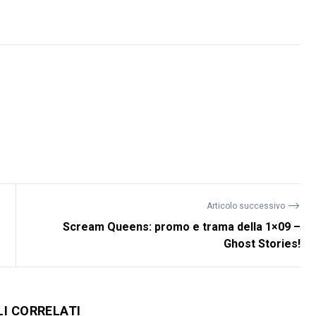
⟶
Articolo successivo
Scream Queens: promo e trama della 1×09 –
Ghost Stories!
LI CORRELATI