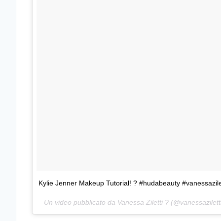
Kylie Jenner Makeup Tutorial! ? #hudabeauty #vanessazilet
Un video pubblicato da Vanessa Ziletti ? (@vanessaziletti