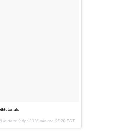
titutorials
) in data:
9 Apr 2016 alle ore 05:20 PDT