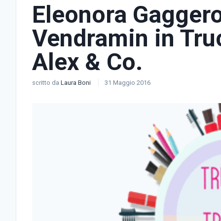
Eleonora Gaggero
Vendramin in Tru
Alex & Co.
scritto da
Laura Boni
31 Maggio 2016