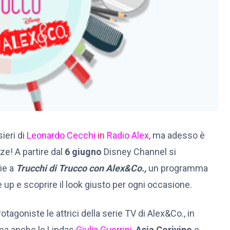
ieri di
Leonardo Cecchi
in
Radio Alex
, ma adesso è
ze! A partire dal
6 giugno
Disney Channel si
ie a
Trucchi di Trucco con Alex&Co.,
un programma
e up e scoprire il look giusto per ogni occasione.
tagoniste le attrici della serie TV di Alex&Co., in
 ma anche le Lindas
Giulia Guerrini
,
Asia Corivino
e