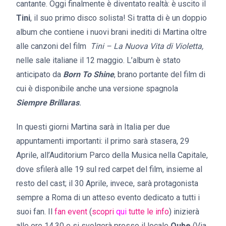
cantante. Oggi finalmente è diventato realtà: è uscito il
Tini
, il suo primo disco solista! Si tratta di
è un doppio
album che contiene i nuovi brani inediti di Martina oltre
alle canzoni del film
Tini – La Nuova Vita di Violetta,
nelle sale italiane il 12 maggio. L’album è stato
anticipato da
Born To Shine
, brano portante del film di
cui è disponibile anche una versione spagnola
Siempre Brillaras
.
In questi giorni Martina sarà in Italia per due
appuntamenti importanti: il primo sarà stasera, 29
Aprile, all’Auditorium Parco della Musica nella Capitale,
dove sfilerà alle 19 sul red carpet del film, insieme al
resto del cast; il 30 Aprile, invece, sarà protagonista
sempre a Roma di un atteso evento dedicato a tutti i
suoi fan. Il
fan event
(
scopri
qui
tutte le info
) inizierà
alle ore 14.30 e si svolgerà presso il locale
Qube
(Via