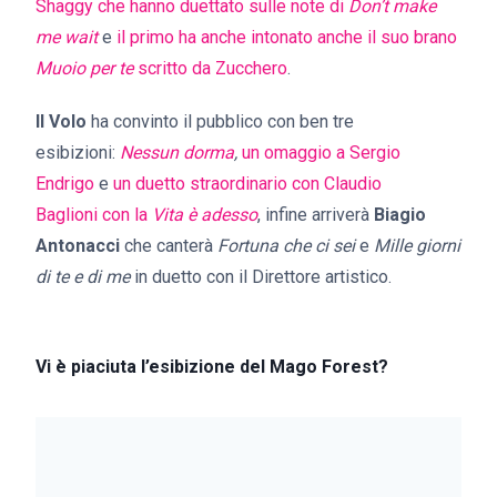
Shaggy che hanno duettato sulle note di
Don’t make
me wait
e
il primo ha anche intonato anche il suo brano
Muoio per te
scritto da Zucchero
.
Il Volo
ha convinto il pubblico con ben tre
esibizioni:
Nessun dorma
,
un omaggio a Sergio
Endrigo
e
un duetto straordinario con Claudio
Baglioni
con la
Vita è adesso
, infine arriverà
Biagio
Antonacci
che canterà
Fortuna che ci sei
e
Mille giorni
di te e di me
in duetto con il Direttore artistico.
Vi è piaciuta l’esibizione del Mago Forest?