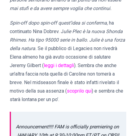
mai stufi e da avere sempre voglia che continui.
Spin-off dopo spin-off quest’idea si conferma,
ha
continuato Nina Dobrev. J
ulie Plec è la nuova Shonda
Rhimes. Ha tipo 95000 serie in ballo. Julie è una forza
della natura.
Se il pubblico di Legacies non rivedrà
Elena almeno ha già avuto occasione di salutare
Jeremy Gilbert (
leggi i dettagli
). Sembra che anche
un’altra faccia nota quella di Caroline non tornerà a
breve. Nel midseason finale è stato infatti rivelato il
motivo della sua assenza (
scoprilo qui
) e sembra che
starà lontana per un po’.
Announcement!!!! FAM is officially premiering on
JANUARY 10th at 9:30-10:00pm ET/PT on CBS!!