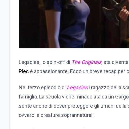
Legacies, lo spin-off di
The Originals
, sta divent
Plec
è appassionante. Ecco un breve recap per c
Nel terzo episodio di
Legacies
i ragazzo della sc
famiglia. La scuola viene minacciata da un Gargo
sente anche di dover proteggere gli umani della s
ovvero le creature soprannaturali.