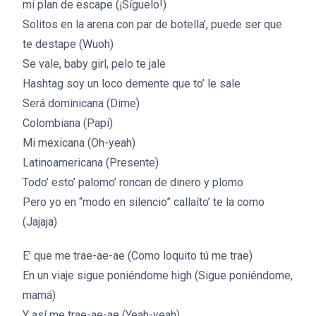
mi plan de escape (¡Síguelo!)
Solitos en la arena con par de botella’, puede ser que
te destape (Wuoh)
Se vale, baby girl, pelo te jale
Hashtag soy un loco demente que to’ le sale
Será dominicana (Dime)
Colombiana (Papi)
Mi mexicana (Oh-yeah)
Latinoamericana (Presente)
Todo’ esto’ palomo’ roncan de dinero y plomo
Pero yo en “modo en silencio” callaíto’ te la como
(Jajaja)
E’ que me trae-ae-ae (Como loquito tú me trae)
En un viaje sigue poniéndome high (Sigue poniéndome,
mamá)
Y así me trae-ae-ae (Yeah-yeah)