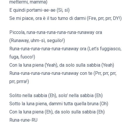
mettermi, mamma)
E quindi portami-ae-ae (Sì, sì)
Se mi piace, ora è il tuo turno di darmi (Fire, prr, prr, DY!)
Piccola, runa-runa-runa-runa-runa-runaway ora
(Runaway, uhm-sì, seguilo!)
Runa-runa-runa-runa-runa-runaway ora (Let’s fuggiasco,
fuga, fuoco!)
Con la luna piena (Yeah), da solo sulla sabbia (Yeah)
Runa-runa-runa-runa-runa-runaway con te (Prr, prr, prr,
prr, prrra!)
Solito nella sabbia (Eh), solo’ nella sabbia (Eh)
Sotto la luna piena, dammi tutta quella bruna (Oh)
Con la luna piena (Eh), da solo sulla sabbia (Eh)
Runa-rune-RU