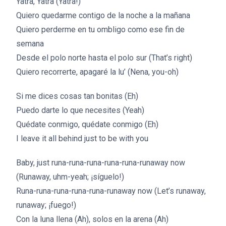
Yatra, Yatra (Yatra!)
Quiero quedarme contigo de la noche a la mañana
Quiero perderme en tu ombligo como ese fin de
semana
Desde el polo norte hasta el polo sur (That’s right)
Quiero recorrerte, apagaré la lu’ (Nena, you-oh)
Si me dices cosas tan bonitas (Eh)
Puedo darte lo que necesites (Yeah)
Quédate conmigo, quédate conmigo (Eh)
I leave it all behind just to be with you
Baby, just runa-runa-runa-runa-runa-runaway now
(Runaway, uhm-yeah; ¡síguelo!)
Runa-runa-runa-runa-runa-runaway now (Let’s runaway,
runaway; ¡fuego!)
Con la luna llena (Ah), solos en la arena (Ah)