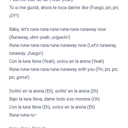
Tú si me gusta’, ahora te toca darme like (Fuego; prr, prr,
¡DY!)
Baby, let’s runa-runa-runa-runa-runa-runaway now
(Runaway, uhm-yeah; ¡síguelo!)
Runa-runa-runa-runa-runa-runaway now (Let’s runaway,
runaway; ¡fuego!)
Con la luna llena (Yeah), solos en la arena (Yeah)
Runa-runa-runa-runa-runa-runaway with you (Prr, prr, prr,
prr, ¡prrra!)
Solito’ en la arena (Eh), solito’ en la arena (Eh)
Bajo la luna llena, dame todo eso morena (Oh)
Con la luna llena (Eh), solos en la arena (Eh)
Runa-runa-ru–