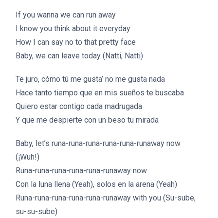
If you wanna we can run away
I know you think about it everyday
How I can say no to that pretty face
Baby, we can leave today (Natti, Natti)
Te juro, cómo tú me gusta’ no me gusta nada
Hace tanto tiempo que en mis sueños te buscaba
Quiero estar contigo cada madrugada
Y que me despierte con un beso tu mirada
Baby, let’s runa-runa-runa-runa-runa-runaway now
(¡Wuh!)
Runa-runa-runa-runa-runa-runaway now
Con la luna llena (Yeah), solos en la arena (Yeah)
Runa-runa-runa-runa-runa-runaway with you (Su-sube,
su-su-sube)