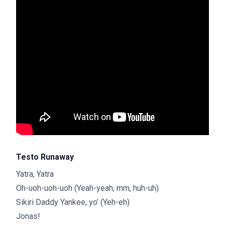
Testo Runaway
Yatra, Yatra
Oh-uoh-uoh-uoh (Yeah-yeah, mm, huh-uh)
Sikiri Daddy Yankee, yo’ (Yeh-eh)
Jonas!