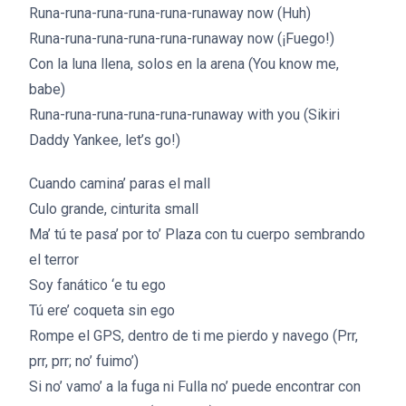
Runa-runa-runa-runa-runa-runaway now (Huh)
Runa-runa-runa-runa-runa-runaway now (¡Fuego!)
Con la luna llena, solos en la arena (You know me,
babe)
Runa-runa-runa-runa-runa-runaway with you (Sikiri
Daddy Yankee, let’s go!)
Cuando camina’ paras el mall
Culo grande, cinturita small
Ma’ tú te pasa’ por to’ Plaza con tu cuerpo sembrando
el terror
Soy fanático ‘e tu ego
Tú ere’ coqueta sin ego
Rompe el GPS, dentro de ti me pierdo y navego (Prr,
prr, prr; no’ fuimo’)
Si no’ vamo’ a la fuga ni Fulla no’ puede encontrar con