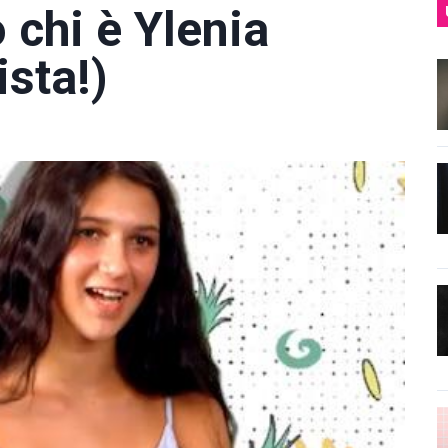
o chi è Ylenia
sta!)