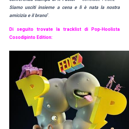
Siamo usciti insieme a cena e lì è nata la nostra
amicizia e il brano
“.
Di seguito trovate la tracklist di Pop-Hoolista
Cosodipinto Edition: