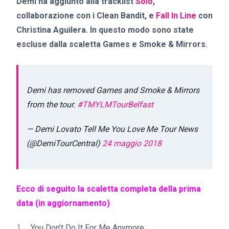
Demi ha aggiunto alla tracklist
Solo
,
collaborazione con i Clean Bandit, e
Fall In Line
con
Christina Aguilera. In questo modo sono state
escluse dalla scaletta Games e Smoke & Mirrors.
Demi has removed Games and Smoke & Mirrors
from the tour.
#TMYLMTourBelfast
— Demi Lovato Tell Me You Love Me Tour News
(@DemiTourCentral)
24 maggio 2018
Ecco di seguito la scaletta completa della prima
data (in aggiornamento)
You Don’t Do It For Me Anymore