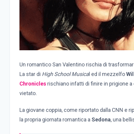
Un romantico San Valentino rischia di trasformar
La star di
High School Musica
l ed il mezzelfo
Wi
Chronicles
rischiano infatti di finire in prigion
vietato.
La giovane coppia, come riportato dalla CNN e ri
la propria giornata romantica a
Sedona
, una belli