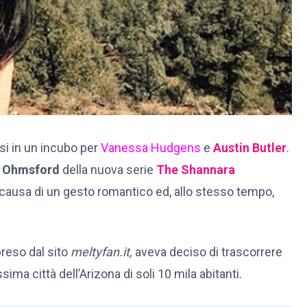
si in un incubo per
Vanessa Hudgens
e
Austin Butler
.
l Ohmsford
della nuova serie
The Shannara
e a causa di un gesto romantico ed, allo stesso tempo,
preso dal sito
meltyfan.it,
aveva deciso di trascorrere
ssima città dell’Arizona di soli 10 mila abitanti.