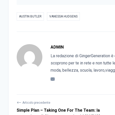
AUSTIN BUTLER
VANESSA HUDGENS
ADMIN
La redazione di GingerGeneration è 
scoprono per te in rete e non tutte l
moda, bellezza, scuola, lavoro,viaggi
⟵
Articolo precedente
Simple Plan – Taking One For The Team: la