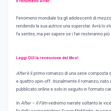
Il fenomeno After:
Fenomeno mondiale tra gli adolescenti di mezz
rendendo la sua autrice una superstar. Avrà lo 
fa sentire, ma per sapere se i fan resteranno più
Leggi QUI la recensione del libro!
After
è il primo romanzo di una serie composta da
e quattro spin-off. Inizialmente il romanzo, nato
pubblicato online e solo in seguito in formato ca
In
After – Il Film
vedremo narrate soltanto le vic
fa dalla sceneggiatrice Susan McMartin. In seg