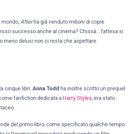
o mondo,
After
ha già venduto milioni di copie
stesso successo anche al cinema? Chissà… l’attesa si
 o meno delusi non ci resta che aspettare.
 cinque libri.
Anna Todd
ha inoltre scritto un prequel
 come fanfiction dedicata a
Harry Styles
, era stato
rtaceo.
ende del primo libro, come specificato qualche tempo
uito la Paramount procederà producendo un film