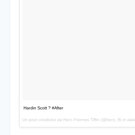
Hardin Scott ? #After
Un post condiviso da
Hero Fiennes Tiffin
(@hero_ft) in dat