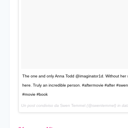
The one and only Anna Todd @imaginator1d. Without her 
here. Truly an incredible person. #aftermovie #after #swen
#movie #book
Un post condiviso da
Swen Temmel
(@swentemmel) in dat