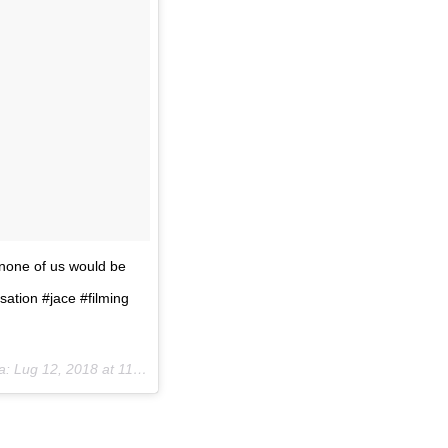
none of us would be
sation #jace #filming
a:
Lug 12, 2018 at 11:44 PDT