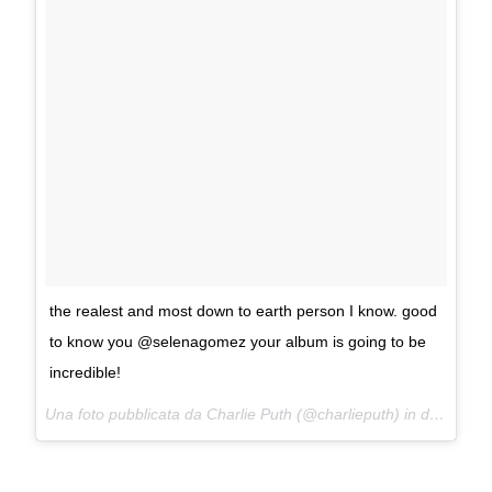
the realest and most down to earth person I know. good
to know you @selenagomez your album is going to be
incredible!
Una foto pubblicata da Charlie Puth (@charlieputh) in data:
21 S