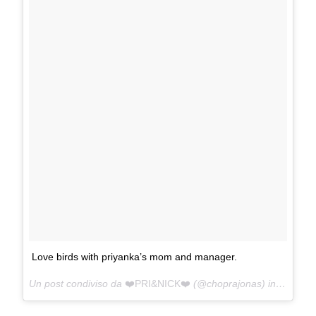
Love birds with priyanka’s mom and manager.
Un post condiviso da
❤️PRI&NICK❤️
(@choprajonas) in data:
Lu