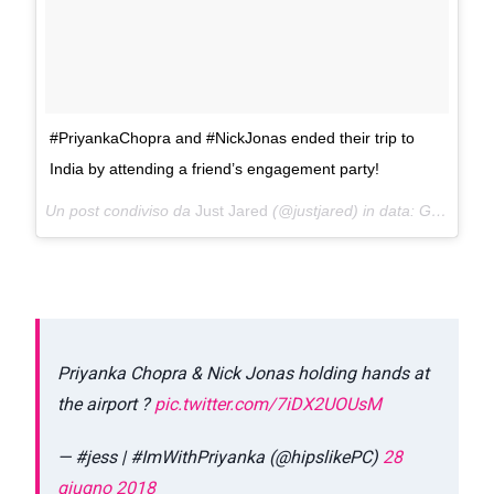
#PriyankaChopra and #NickJonas ended their trip to
India by attending a friend’s engagement party!
Un post condiviso da
Just Jared
(@justjared) in data:
Giu 30, 2018 at 10:50 PDT
Priyanka Chopra & Nick Jonas holding hands at
the airport ?
pic.twitter.com/7iDX2UOUsM
— #jess | #ImWithPriyanka (@hipslikePC)
28
giugno 2018