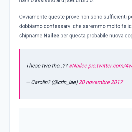
hanno assistito al dj set di Diplo.
Ovviamente queste prove non sono sufficienti p
dobbiamo confessarvi che saremmo molto felici p
shipname
Nailee
per questa probabile nuova cop
These two tho..??
#Nailee
pic.twitter.com/
— Carolin? (@crln_lae)
20 novembre 2017