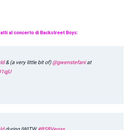
fatti al concerto di Backstreet Boys:
ld
& (a very little bit of)
@gwenstefani
at
D1qjU
ld
during IWITW
#BSBVegas