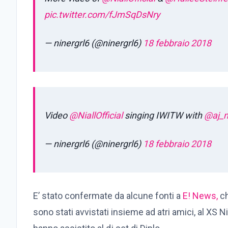
pic.twitter.com/fJmSqDsNry
— ninergrl6 (@ninergrl6)
18 febbraio 2018
Video
@NiallOfficial
singing IWITW with
@aj_
— ninergrl6 (@ninergrl6)
18 febbraio 2018
E’ stato confermate da alcune fonti a
E! News,
ch
sono stati avvistati insieme ad atri amici, al XS 