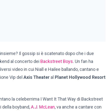
nsieme? Il gossip si è scatenato dopo che i due
ekend al concerto dei
Backstreet Boys
. Un fan ha
iversi video in cui Niall e Hailee ballando, cantano e
zione Vip del
Axis Theater
al
Planet Hollywood Resort
antano la celeberrima I Want It That Way di Backstreet
i della boyband,
A.J. McLean
, va anche a cantare con