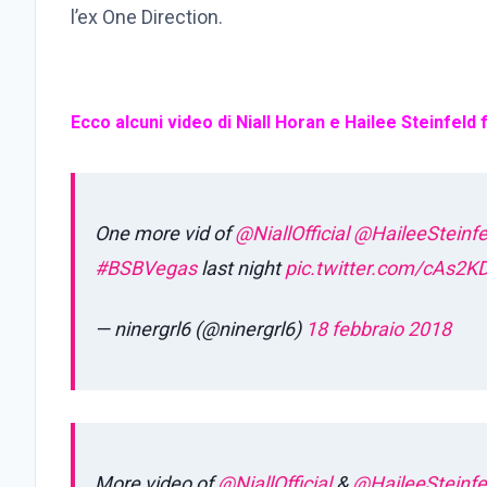
l’ex One Direction.
Ecco alcuni video di Niall Horan e Hailee Steinfeld 
One more vid of
@NiallOfficial
@HaileeSteinfe
#BSBVegas
last night
pic.twitter.com/cAs2K
— ninergrl6 (@ninergrl6)
18 febbraio 2018
More video of
@NiallOfficial
&
@HaileeSteinfe