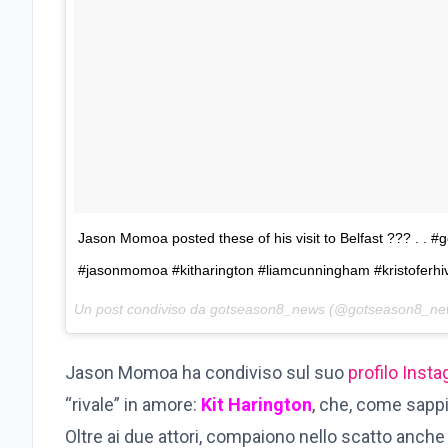
Jason Momoa posted these of his visit to Belfast ??? . .
#jasonmomoa #kitharington #liamcunningham #kristoferhi
Un post condiviso da gotseason8_news (@gotseason8_new
Jason Momoa ha condiviso sul suo
profilo Inst
“rivale” in amore:
Kit Harington
, che, come sappi
Oltre ai due attori, compaiono nello scatto anch