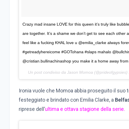
Crazy mad insane LOVE for this queen it’s truly like bubble
are together. It’s a shame we don’t get to see each other
feel like a fucking KHAL love u @emilia_clarke always forev
#getreadyhereicome #GOTohana #slaps mahalo @bullchina
@cristian.bullinachinashop you make it a home away from
Un post condiviso da Jason Momoa (@prideofgypsies) 
Ironia vuole che Momoa abbia proseguito il suo t
festeggiato e brindato con Emilia Clarke, a
Belfa
riprese dell’
ultima e ottava stagione della serie.