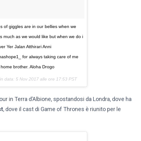
s of giggles are in our bellies when we
 as much as we would like but when we do i
er Yer Jalan Atthirari Anni
shope1_ for always taking care of me
 home brother. Aloha Drogo
in data:
5 Nov 2017 alle ore 17:53 PST
our in Terra d’Albione, spostandosi da Londra, dove ha
st
, dove il cast di Game of Thrones è riunito per le