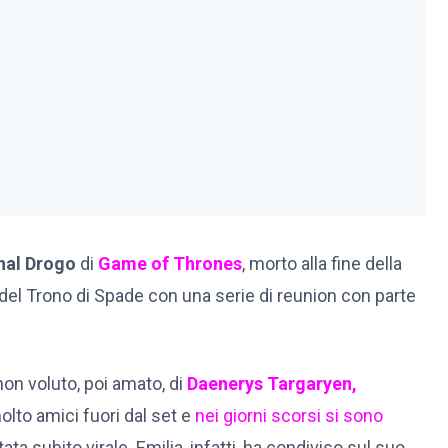
hal Drogo
di
Game of Thrones
, morto alla fine della
 del Trono di Spade con una serie di reunion con parte
 non voluto, poi amato, di
Daenerys Targaryen,
olto amici fuori dal set e
nei giorni scorsi si sono
ta subito virale. Emilia, infatti, ha condiviso sul suo