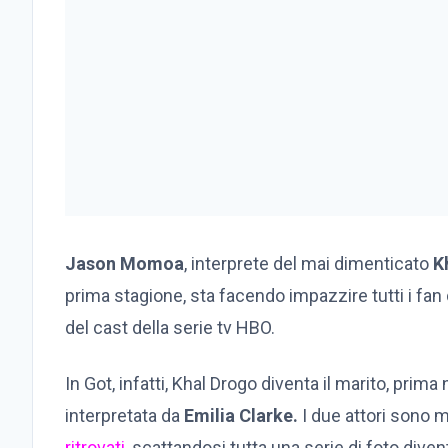
Jason Momoa
, interprete del mai dimenticato
K
prima stagione, sta facendo impazzire tutti i fan
del cast della serie tv HBO.
In Got, infatti, Khal Drogo diventa il marito, prima
interpretata da
Emilia Clarke.
I due attori sono m
ritrovati,
scattandosi tutta una serie di foto diventa