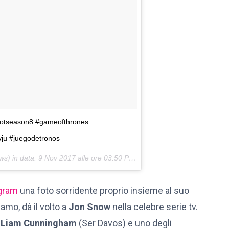
 #gotseason8 #gameofthrones
vju #juegodetronos
s) in data:
9 Nov 2017 alle ore 03:50 PST
agram
una foto sorridente proprio insieme al suo
amo, dà il volto a
Jon Snow
nella celebre serie tv.
e
Liam Cunningham
(Ser Davos) e uno degli