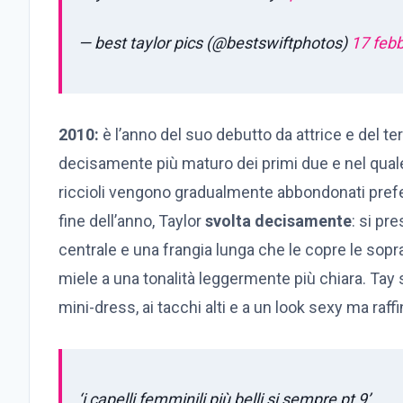
— best taylor pics (@bestswiftphotos)
17 feb
2010:
è l’anno del suo debutto da attrice e del t
decisamente più maturo dei primi due e nel quale 
riccioli vengono gradualmente abbondonati prefe
fine dell’anno, Taylor
svolta decisamente
: si pre
centrale e una frangia lunga che le copre le sopr
miele a una tonalità leggermente più chiara. Tay si
mini-dress, ai tacchi alti e a un look sexy ma raffi
‘i capelli femminili più belli si sempre pt 9’