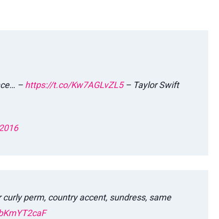
ance… –
https://t.co/Kw7AGLvZL5
– Taylor Swift
 2016
ur curly perm, country accent, sundress, same
/MbKmYT2caF