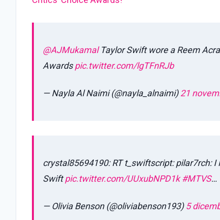
@AJMukamal
Taylor Swift wore a Reem Acra
Awards
pic.twitter.com/lgTFnRJb
— Nayla Al Naimi (@nayla_alnaimi)
21 novem
crystal85694190: RT t_swiftscript: pilar7rch: I l
Swift
pic.twitter.com/UUxubNPD1k
#MTVS
…
— Olivia Benson (@oliviabenson193)
5 dicem