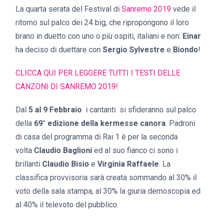
La quarta serata del Festival di
Sanremo 2019
vede il
ritorno sul palco dei 24 big, che ripropongono il loro
brano in duetto con uno o più ospiti, italiani e non:
Einar
ha deciso di duettare con
Sergio Sylvestre
e
Biondo
!
CLICCA QUI PER LEGGERE TUTTI I TESTI DELLE
CANZONI DI SANREMO 2019!
Dal
5 al 9 Febbraio
i cantanti si sfideranno sul palco
della
69° edizione della kermesse canora
. Padroni
di casa del programma di Rai 1 è per la seconda
volta
Claudio Baglioni
ed al suo fianco ci sono i
brillanti
Claudio Bisio
e
Virginia Raffaele
. La
classifica provvisoria sarà creata sommando al 30% il
voto della sala stampa, al 30% la giuria demoscopia ed
al 40% il televoto del pubblico.