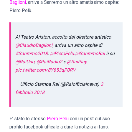
Baglioni
, arriva a Sanremo un altro amatissimo ospite:
Piero Pelù.
Al Teatro Ariston, accolto dal direttore artistico
@ClaudioBaglioni
, arriva un altro ospite di
#Sanremo2018
:
@PieroPelu
.
@SanremoRai
è su
@RaiUno
,
@RaiRadio2
e
@RaiPlay
.
pic.twitter.com/8Y853qP0RV
— Ufficio Stampa Rai (@Raiofficialnews)
3
febbraio 2018
E’ stato lo stesso
Piero Pelù
con un post sul suo
profilo facebook ufficale a dare la notizia ai fans.