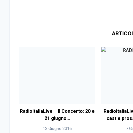
ARTICO
RadioItaliaLive – Il Concerto: 20 e
RadioItaliaLi
21 giugno...
cast e pross
13 Giugno 2016
7 G