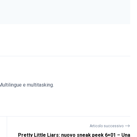
ultilingue e multitasking.
⟶
Articolo successivo
Pretty Little Liars: nuovo sneak peek 6×01 – Una