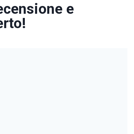
recensione e
erto!