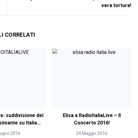
vera tortura!
LI CORRELATI
ve: suddivisione del
Elisa a RadioItaliaLive – Il
imante su Italia...
Concerto 2016!
iugno 2016
24 Maggio 2016