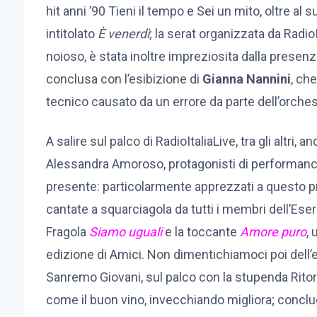
hit anni ’90 Tieni il tempo e Sei un mito, oltre a
intitolato
È
venerdì
; la serat organizzata da Radio
noioso, è stata inoltre impreziosita dalla presen
conclusa con l’esibizione di
Gianna Nannini
, ch
tecnico causato da un errore da parte dell’orches
A salire sul palco di RadioItaliaLive, tra gli altri, an
Alessandra Amoroso, protagonisti di performance
presente: particolarmente apprezzati a questo 
cantate a squarciagola da tutti i membri dell’E
Fragola
Siamo uguali
e la toccante
Amore puro
, 
edizione di Amici. Non dimentichiamoci poi dell
Sanremo Giovani, sul palco con la stupenda Ritor
come il buon vino, invecchiando migliora; concl