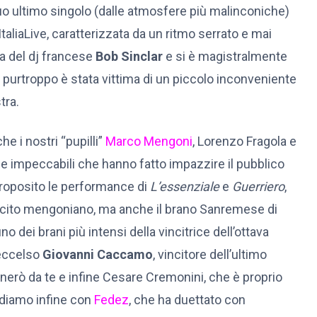
l suo ultimo singolo (dalle atmosfere più malinconiche)
ItaliaLive, caratterizzata da un ritmo serrato e mai
za del dj francese
Bob Sinclar
e si è magistralmente
e purtroppo è stata vittima di un piccolo inconveniente
tra.
che i nostri “pupilli”
Marco Mengoni
, Lorenzo Fragola e
 impeccabili che hanno fatto impazzire il pubblico
proposito le performance di
L’essenziale
e
Guerriero
,
sercito mengoniano, ma anche il brano Sanremese di
uno dei brani più intensi della vincitrice dell’ottava
’eccelso
Giovanni Caccamo
, vincitore dell’ultimo
nerò da te e infine Cesare Cremonini, che è proprio
udiamo infine con
Fedez
, che ha duettato con