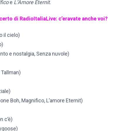
fico
e
L’Amore Eternit
.
certo di RadioItaliaLive: c’eravate anche voi?
il cielo)
o)
nto e nostalgia, Senza nuvole)
n Tallman)
iale)
one Boh, Magnifico, L’amore Eternit)
n c’è)
eygoose)