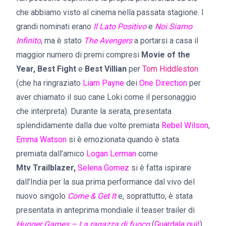
che abbiamo visto al cinema nella passata stagione. I
grandi nominati erano
Il Lato Positivo
e
Noi Siamo
Infinito
, ma è stato
The Avengers
a portarsi a casa il
maggior numero di premi compresi
Movie of the
Year,
Best Fight
e
Best Villian
per
Tom Hiddleston
(che ha ringraziato
Liam Payne
dei
One Direction
per
aver chiamato il suo cane Loki come il personaggio
che interpreta). Durante la serata, presentata
splendidamente dalla due volte premiata
Rebel Wilson
,
Emma Watson
si è emozionata quando è stata
premiata dall’amico
Logan Lerman
come
Mtv Trailblazer,
Selena Gomez
si è fatta ispirare
dall’India per la sua prima performance dal vivo del
nuovo singolo
Come & Get It
e, soprattutto, è stata
presentata in anteprima mondiale il teaser trailer di
Hunger Games – La ragazza di fuoco
(
Guardala qui
!
).